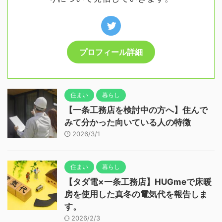
プロフィール詳細
住まい
暮らし
【一条工務店を検討中の方へ】住んで
みて分かった向いている人の特徴
2026/3/1
住まい
暮らし
【タダ電×一条工務店】HUGmeで床暖
房を使用した真冬の電気代を報告しま
す。
2026/2/3