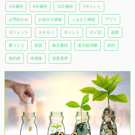
3月優待
9月優待
12月優待
Tポイント
お問合わせ
お役立ち情報
ふるさと納税
アプリ
ガジェット
ネオモバ
ポイント
ポイ活
副業
家づくり
投資
株主優待
楽天経済圏
節約
節約術
米国株
資産運用