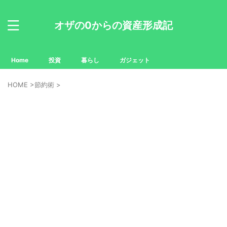
オザの0からの資産形成記
Home
投資
暮らし
ガジェット
HOME
>
節約術
>