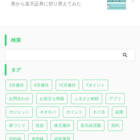
券から楽天証券に切り替えてみた
検索
タグ
3月優待
9月優待
12月優待
Tポイント
お問合わせ
お役立ち情報
ふるさと納税
アプリ
ガジェット
ネオモバ
ポイント
ポイ活
副業
家づくり
投資
株主優待
楽天経済圏
節約
節約術
米国株
資産運用