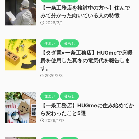
【一条工務店を検討中の方へ】住んで
みて分かった向いている人の特徴
2026/3/1
住まい
暮らし
【タダ電×一条工務店】HUGmeで床暖
房を使用した真冬の電気代を報告しま
す。
2026/2/3
住まい
暮らし
【一条工務店】HUGmeに住み始めてか
ら変わったこと5選
2026/1/17