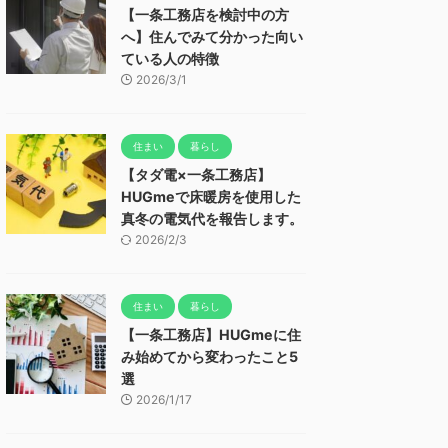
【一条工務店を検討中の方
へ】住んでみて分かった向い
ている人の特徴
2026/3/1
住まい
暮らし
【タダ電×一条工務店】
HUGmeで床暖房を使用した
真冬の電気代を報告します。
2026/2/3
住まい
暮らし
【一条工務店】HUGmeに住
み始めてから変わったこと5
選
2026/1/17