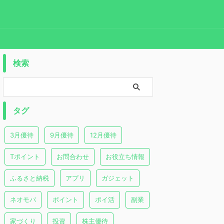
検索
タグ
3月優待
9月優待
12月優待
Tポイント
お問合わせ
お役立ち情報
ふるさと納税
アプリ
ガジェット
ネオモバ
ポイント
ポイ活
副業
家づくり
投資
株主優待