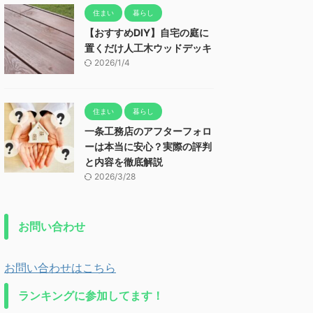
住まい
暮らし
【おすすめDIY】自宅の庭に
置くだけ人工木ウッドデッキ
2026/1/4
住まい
暮らし
一条工務店のアフターフォロ
ーは本当に安心？実際の評判
と内容を徹底解説
2026/3/28
お問い合わせ
お問い合わせはこちら
ランキングに参加してます！