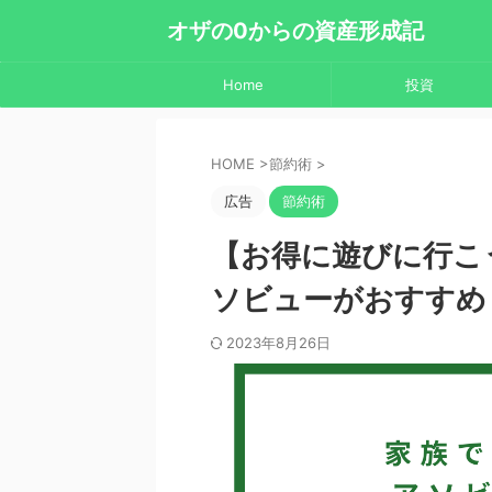
オザの0からの資産形成記
Home
投資
HOME
>
節約術
>
広告
節約術
【お得に遊びに行こ
ソビューがおすすめ
2023年8月26日