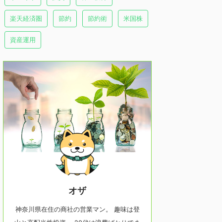
楽天経済圏
節約
節約術
米国株
資産運用
オザ
神奈川県在住の商社の営業マン。 趣味は登