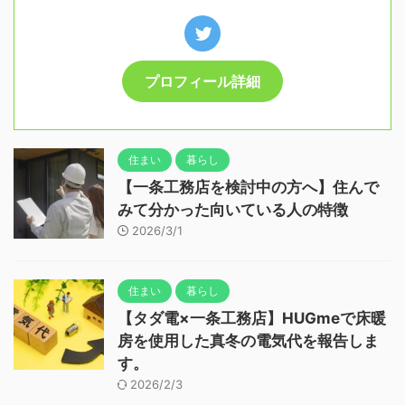
プロフィール詳細
住まい
暮らし
【一条工務店を検討中の方へ】住んで
みて分かった向いている人の特徴
2026/3/1
住まい
暮らし
【タダ電×一条工務店】HUGmeで床暖
房を使用した真冬の電気代を報告しま
す。
2026/2/3