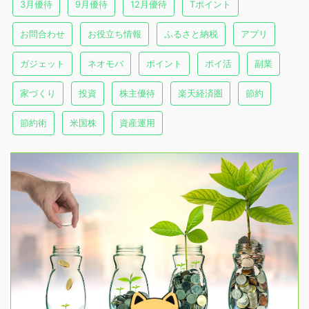
3月優待
9月優待
12月優待
Tポイント
お問合わせ
お役立ち情報
ふるさと納税
アプリ
ガジェット
ネオモバ
ポイント
ポイ活
副業
家づくり
投資
株主優待
楽天経済圏
節約
節約術
米国株
資産運用