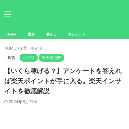
Home
投資
暮らし
ガジェット
HOME
>
副業
>
ポイ活
>
広告
ポイ活
楽天経済圏
【いくら稼げる？】アンケートを答えれ
ば楽天ポイントが手に入る。楽天インサ
イトを徹底解説
2024年6月11日