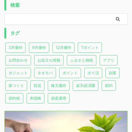
検索
タグ
3月優待
9月優待
12月優待
Tポイント
お問合わせ
お役立ち情報
ふるさと納税
アプリ
ガジェット
ネオモバ
ポイント
ポイ活
副業
家づくり
投資
株主優待
楽天経済圏
節約
節約術
米国株
資産運用