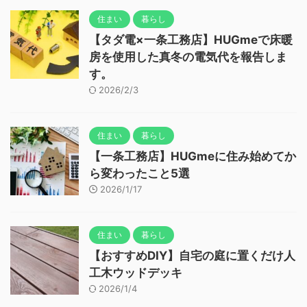
住まい
暮らし
【タダ電×一条工務店】HUGmeで床暖
房を使用した真冬の電気代を報告しま
す。
2026/2/3
住まい
暮らし
【一条工務店】HUGmeに住み始めてか
ら変わったこと5選
2026/1/17
住まい
暮らし
【おすすめDIY】自宅の庭に置くだけ人
工木ウッドデッキ
2026/1/4