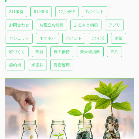
3月優待
9月優待
12月優待
Tポイント
お問合わせ
お役立ち情報
ふるさと納税
アプリ
ガジェット
ネオモバ
ポイント
ポイ活
副業
家づくり
投資
株主優待
楽天経済圏
節約
節約術
米国株
資産運用