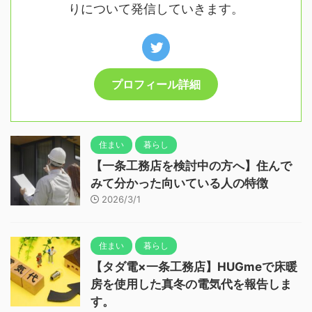
りについて発信していきます。
プロフィール詳細
住まい
暮らし
【一条工務店を検討中の方へ】住んで
みて分かった向いている人の特徴
2026/3/1
住まい
暮らし
【タダ電×一条工務店】HUGmeで床暖
房を使用した真冬の電気代を報告しま
す。