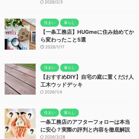
2026/2/3
住まい
暮らし
【一条工務店】HUGmeに住み始めてか
ら変わったこと5選
2026/1/17
住まい
暮らし
【おすすめDIY】自宅の庭に置くだけ人
工木ウッドデッキ
2026/1/4
住まい
暮らし
一条工務店のアフターフォローは本当
に安心？実際の評判と内容を徹底解説
2026/3/28