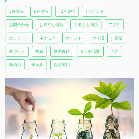
3月優待
9月優待
12月優待
Tポイント
お問合わせ
お役立ち情報
ふるさと納税
アプリ
ガジェット
ネオモバ
ポイント
ポイ活
副業
家づくり
投資
株主優待
楽天経済圏
節約
節約術
米国株
資産運用