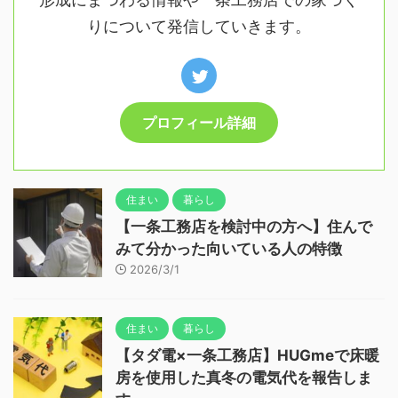
りについて発信していきます。
プロフィール詳細
住まい
暮らし
【一条工務店を検討中の方へ】住んで
みて分かった向いている人の特徴
2026/3/1
住まい
暮らし
【タダ電×一条工務店】HUGmeで床暖
房を使用した真冬の電気代を報告しま