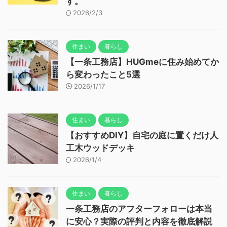
す。
2026/2/3
住まい
暮らし
【一条工務店】HUGmeに住み始めてか
ら変わったこと5選
2026/1/17
住まい
暮らし
【おすすめDIY】自宅の庭に置くだけ人
工木ウッドデッキ
2026/1/4
住まい
暮らし
一条工務店のアフターフォローは本当
に安心？実際の評判と内容を徹底解説