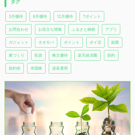
タグ
3月優待
9月優待
12月優待
Tポイント
お問合わせ
お役立ち情報
ふるさと納税
アプリ
ガジェット
ネオモバ
ポイント
ポイ活
副業
家づくり
投資
株主優待
楽天経済圏
節約
節約術
米国株
資産運用